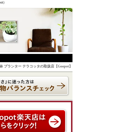
t）
鉢 プランター テラコッタの取扱店【Goopot】