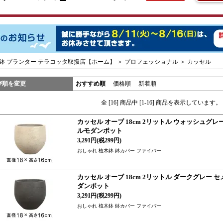
鉢 プランター テラコッタ取扱店【ホーム】
＞
プロフェッショナル
＞
カッセル
び順を変更
おすすめ順
価格順
新着順
全 [16] 商品中 [1-16] 商品を表示しています。
カッセル オーブ 18cm 2リットル ウォッシュ
ルモダンポット
3,291円(税299円)
おしゃれ 植木鉢 鉢カバー ファイバー
カッセル オーブ 18cm 2リットル ダークグレ
ダンポット
3,291円(税299円)
おしゃれ 植木鉢 鉢カバー ファイバー