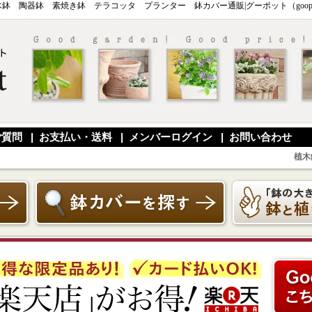
木鉢 陶器鉢 素焼き鉢 テラコッタ プランター 鉢カバー通販|グーポット（goopo
ご質問
|
お支払い・送料
|
メンバーログイン
|
お問い合わせ
植木