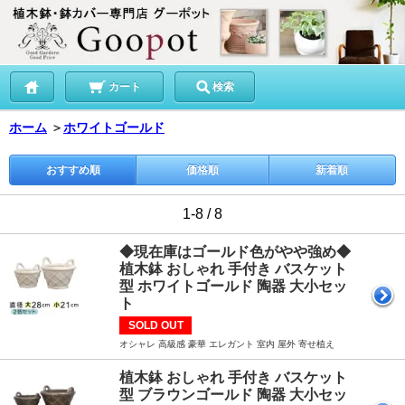
カート
検索
ホーム
＞
ホワイトゴールド
おすすめ順
価格順
新着順
1-8 / 8
◆現在庫はゴールド色がやや強め◆
植木鉢 おしゃれ 手付き バスケット
型 ホワイトゴールド 陶器 大小セッ
ト
SOLD OUT
オシャレ 高級感 豪華 エレガント 室内 屋外 寄せ植え
植木鉢 おしゃれ 手付き バスケット
型 ブラウンゴールド 陶器 大小セッ