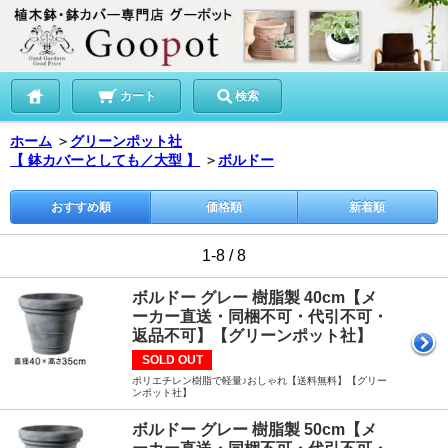
カート
検索
ホーム
＞
グリーンポット社
【 鉢カバーとしても／大型 】
＞
ボルドー
おすすめ順
価格順
新着順
1-8 / 8
ボルドー グレー 樹脂製 40cm【メ
ーカー直送・同梱不可・代引不可・
返品不可】【グリーンポット社】
SOLD OUT
ポリエチレン樹脂で軽量♪おしゃれ【送料無料】【グリー
ンポット社】
ボルドー グレー 樹脂製 50cm【メ