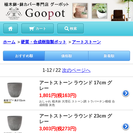
カート
検索
ホーム
＞
硬質・合成樹脂製ポット
＞
アートストーン
おすすめ順
価格順
新着順
1-12 / 22
次のページへ
アートストーン ラウンド 17cm グ
レー
1,801円(税163円)
おしゃれ 植木鉢 大理石 ストーン調 トラバーチン模様 合
成樹脂 灰色
アートストーン ラウンド 23cm グ
レー
3,003円(税273円)