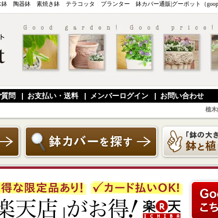
木鉢 陶器鉢 素焼き鉢 テラコッタ プランター 鉢カバー通販|グーポット（goopo
ご質問
|
お支払い・送料
|
メンバーログイン
|
お問い合わせ
植木