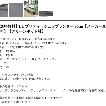
送料無料】LL ブリティッシュ Pプランター 80cm【メーカ
可】【グリーンポット社】
80cm×33cm 高さ33cm 口径74.5cm×29cm
直径80cm×33cm 内高さ32cm 内底直径77cm×29cm
直径・口径は四角の1辺の長さです）
 ： 約 10kg
量 ： 約73L
材 ： グラスファイバー（強化プラスチック）
 ： グレー
穴 ： 有
 グラスファイバーの特徴 ＞
撃に強い・軽量・安価（特に大型のもの）
番の軽量リードライト。
ョップ、ブライダル、パブリックスペース etc…… クールな質感で様々な空間を演
調は画面上と実物とは異なる場合がありますので、
らかじめご了承ください。