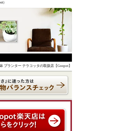
t）
鉢 プランター テラコッタの取扱店【Goopot】