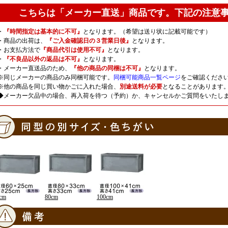
こちらは「メーカー直送」商品です。下記の注意
・
『時間指定は基本的に不可』
となります。（希望は送り状に記載可能です）
・商品の出荷は、
『ご入金確認日の３営業日後』
となります。
・お支払方法で
『商品代引は使用不可』
となります。
・
『不良品以外の返品は不可』
となります。
・メーカー直送品のため、
『他の商品の同梱は不可』
となります。
※同じメーカーの商品のみ同梱可能です。
同梱可能商品一覧ページ
をご確認くださ
※他の商品を同じ買い物かごに入れた場合、
別途送料が必要
となることがあります
◆メーカー欠品中の場合、再入荷を待つ（予約）か、キャンセルかご質問をいたし
cm
80cm
100cm