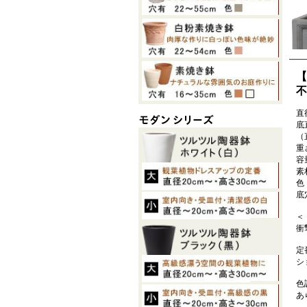
【
不
直径
底
（
重さ
容
素
色
底
＜
衝
定
シ
色
あ