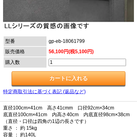
型番
gp-eb-18061799
販売価格
56,100円(税5,100円)
購入数
特定商取引法に基づく表記 (返品など)
直径100cm×41cm 高さ41cmm 口径92cm×34cm
底直径100cm×41cm 内高さ40cm 内底直径98cm×38cm
（直径・口径は四角の1辺の長さです）
重さ ： 約 15kg
容量 ： 約140L