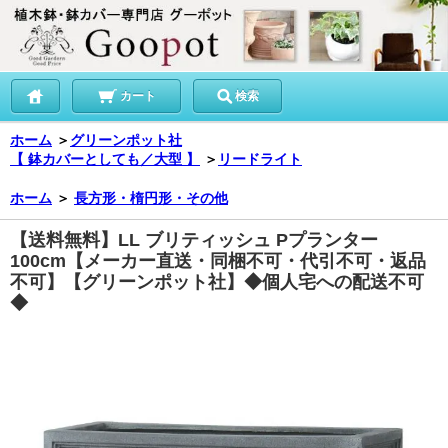
カート
検索
ホーム
＞
グリーンポット社
【 鉢カバーとしても／大型 】
＞
リードライト
ホーム
＞
長方形・楕円形・その他
【送料無料】LL ブリティッシュ Pプランター
100cm【メーカー直送・同梱不可・代引不可・返品
不可】【グリーンポット社】◆個人宅への配送不可
◆