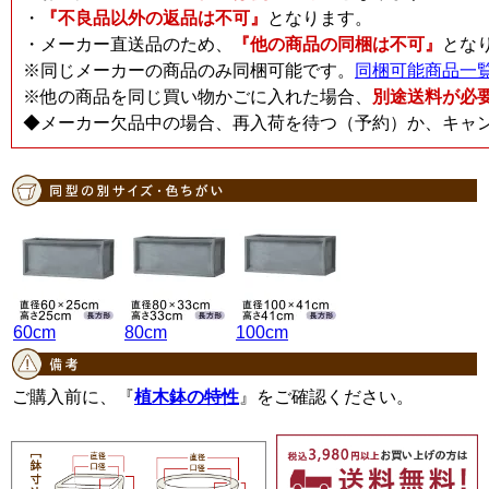
・
『不良品以外の返品は不可』
となります。
・メーカー直送品のため、
『他の商品の同梱は不可』
とな
※同じメーカーの商品のみ同梱可能です。
同梱可能商品一
※他の商品を同じ買い物かごに入れた場合、
別途送料が必
◆メーカー欠品中の場合、再入荷を待つ（予約）か、キャ
60cm
80cm
100cm
ご購入前に、『
植木鉢の特性
』をご確認ください。